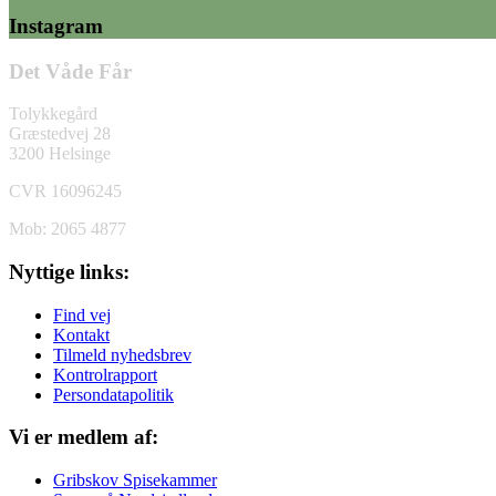
Instagram
Det Våde Får
Tolykkegård
Græstedvej 28
3200 Helsinge
CVR 16096245
Mob: 2065 4877
Nyttige links:
Find vej
Kontakt
Tilmeld nyhedsbrev
Kontrolrapport
Persondatapolitik
Vi er medlem af:
Gribskov Spisekammer