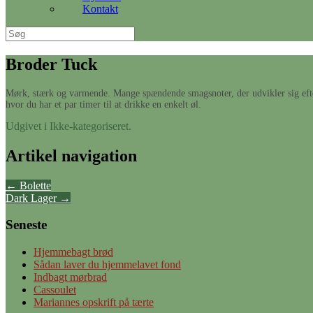
Kontakt
Søg
efter:
Broder Tuck
Mørk, stærk og varmende. Mange spændende smagsnoter, der udvikler sig efter
hvor du har et par timer til at drikke en enkelt øl.
Udgivet i Ikke-kategoriseret.
Artikel navigation
←
Bolette
Dark Lager
→
Seneste
Hjemmebagt brød
Sådan laver du hjemmelavet fond
Indbagt mørbrad
Cassoulet
Mariannes opskrift på tærte