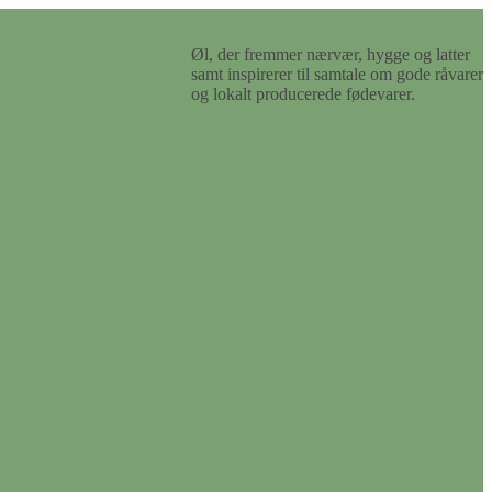
Øl, der fremmer nærvær, hygge og latter
samt inspirerer til samtale om gode råvarer
og lokalt producerede fødevarer.