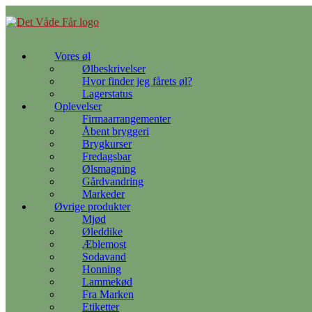
Gå
til
indhold
Vores øl
Ølbeskrivelser
Hvor finder jeg fårets øl?
Lagerstatus
Oplevelser
Firmaarrangementer
Åbent bryggeri
Brygkurser
Fredagsbar
Ølsmagning
Gårdvandring
Markeder
Øvrige produkter
Mjød
Øleddike
Æblemost
Sodavand
Honning
Lammekød
Fra Marken
Etiketter