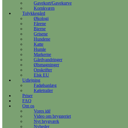
Gavekort/Gavekurve
Kornkværn
Tolykkegård
Økologi
Fårene
Bierne
Grisene
Hundene
Katte
Humle
Markerne
Gårdvandringer
Ølsmagninger
Opskrifter
Elsk EU
Udlejning
Fadølsanlæg
Køletrailer
Priser
FAQ
Om os
Vores idé
Video om bryggeriet
Nyt brygværk
Nyheder