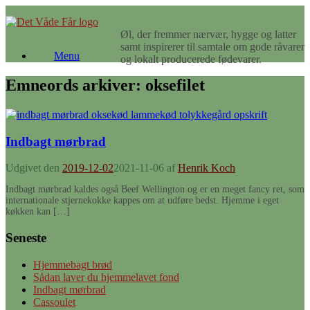
Gå
til
Øl, der fremmer nærvær, hygge og latter
indhold
samt inspirerer til samtale om gode råvarer
Menu
og lokalt producerede fødevarer.
Emneords arkiver:
oksefilet
Indbagt mørbrad
Udgivet den
2019-12-02
2021-11-06
af
Henrik Koch
Indbagt mørbrad kaldes også Beef Wellington og er en meget fancy ret, som
internationale stjernekokke kappes om at udføre bedst. Hjemme i eget
køkken kan […]
Seneste
Hjemmebagt brød
Sådan laver du hjemmelavet fond
Indbagt mørbrad
Cassoulet