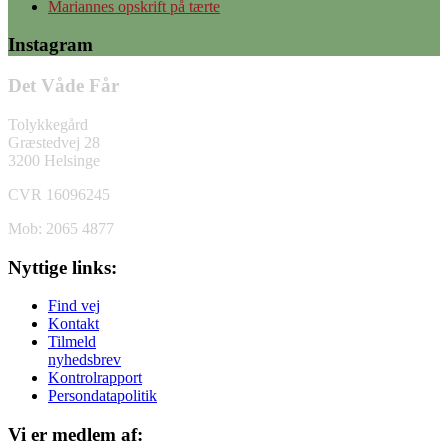
Mariannes opskrift på tærte
Instagram
Det Våde Får
Tolykkegård
Græstedvej 28
3200 Helsinge
CVR 16096245
Mob: 2065 4877
Nyttige links:
Find vej
Kontakt
Tilmeld
nyhedsbrev
Kontrolrapport
Persondatapolitik
Vi er medlem af: