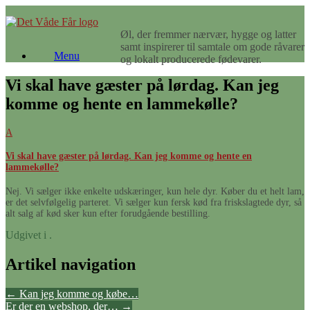
Gå
til
Øl, der fremmer nærvær, hygge og latter
indhold
samt inspirerer til samtale om gode råvarer
Menu
og lokalt producerede fødevarer.
Vi skal have gæster på lørdag. Kan jeg
komme og hente en lammekølle?
A
Vi skal have gæster på lørdag. Kan jeg komme og hente en
lammekølle?
Nej. Vi sælger ikke enkelte udskæringer, kun hele dyr. Køber du et helt lam,
er det selvfølgelig parteret. Vi sælger kun fersk kød fra friskslagtede dyr, så
alt salg af kød sker kun efter forudgående bestilling.
Udgivet i .
Artikel navigation
←
Kan jeg komme og købe…
Er der en webshop, der…
→