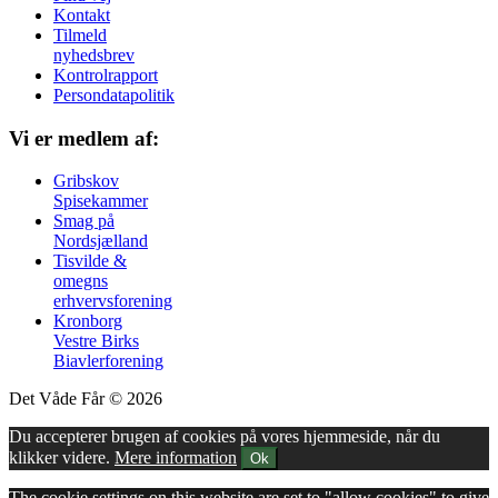
Kontakt
Tilmeld
nyhedsbrev
Kontrolrapport
Persondatapolitik
Vi er medlem af:
Gribskov
Spisekammer
Smag på
Nordsjælland
Tisvilde &
omegns
erhvervsforening
Kronborg
Vestre Birks
Biavlerforening
Det Våde Får © 2026
Du accepterer brugen af cookies på vores hjemmeside, når du
klikker videre.
Mere information
Ok
The cookie settings on this website are set to "allow cookies" to give