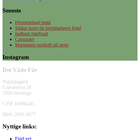
Seneste
Hjemmebagt brød
Sådan laver du hjemmelavet fond
Indbagt mørbrad
Cassoulet
Mariannes opskrift på tærte
Instagram
Det Våde Får
Tolykkegård
Græstedvej 28
3200 Helsinge
CVR 16096245
Mob: 2065 4877
Nyttige links:
Find vej