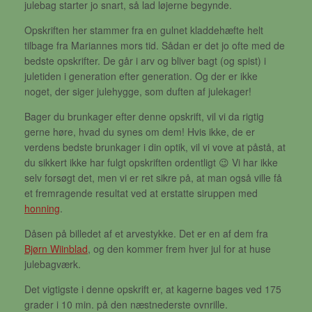
julebag starter jo snart, så lad løjerne begynde.
Opskriften her stammer fra en gulnet kladdehæfte helt
tilbage fra Mariannes mors tid. Sådan er det jo ofte med de
bedste opskrifter. De går i arv og bliver bagt (og spist) i
juletiden i generation efter generation. Og der er ikke
noget, der siger julehygge, som duften af julekager!
Bager du brunkager efter denne opskrift, vil vi da rigtig
gerne høre, hvad du synes om dem! Hvis ikke, de er
verdens bedste brunkager i din optik, vil vi vove at påstå, at
du sikkert ikke har fulgt opskriften ordentligt 😉 Vi har ikke
selv forsøgt det, men vi er ret sikre på, at man også ville få
et fremragende resultat ved at erstatte siruppen med
honning
.
Dåsen på billedet af et arvestykke. Det er en af dem fra
Bjørn Wiinblad
, og den kommer frem hver jul for at huse
julebagværk.
Det vigtigste i denne opskrift er, at kagerne bages ved 175
grader i 10 min. på den næstnederste ovnrille.