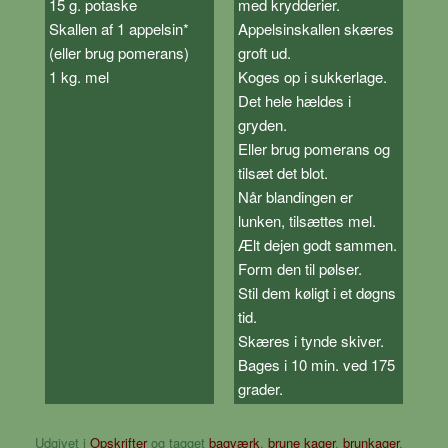
15 g. potaske
med krydderier.
Skallen af 1 appelsin*
Appelsinskallen skæres
(eller brug pomerans)
groft ud.
1 kg. mel
Koges op i sukkerlage.
Det hele hældes i
gryden.
Eller brug pomerans og
tilsæt det blot.
Når blandingen er
lunken, tilsættes mel.
Ælt dejen godt sammen.
Form den til pølser.
Stil dem køligt i et døgns
tid.
Skæres i tynde skiver.
Bages i 10 min. ved 175
grader.
Udgivet i
Opskrifter
og tagget
bagværk
,
brune kager
,
brunkager
,