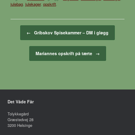
julebag
,
julekager
,
opskrift
.
Artikel navigation
←
Gribskov Spisekammer – DM i gløgg
Mariannes opskrift på tærte
→
Det Våde Får
Tolykkegård
Græstedvej 28
3200 Helsinge