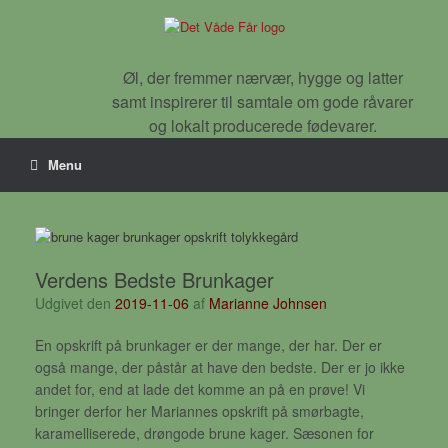
Gå
til
indhold
Øl, der fremmer nærvær, hygge og latter
samt inspirerer til samtale om gode råvarer
og lokalt producerede fødevarer.
Menu
Verdens Bedste Brunkager
Udgivet den
2019-11-06
af
Marianne Johnsen
En opskrift på brunkager er der mange, der har. Der er
også mange, der påstår at have den bedste. Der er jo ikke
andet for, end at lade det komme an på en prøve! Vi
bringer derfor her Mariannes opskrift på smørbagte,
karamelliserede, drøngode brune kager. Sæsonen for