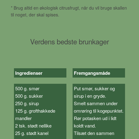
* Brug altid en økologisk citrusfrugt, når du vil bruge skallen
til noget, der skal spises.
Verdens bedste brunkager
Ingredienser
Fremgangsmåde
500 g. smør
Put smør, sukker og
500 g. sukker
sirup i en gryde.
250 g. sirup
Smelt sammen under
125 g. grofthakkede
omrøring til kogepunktet.
mandler
Rør potasken ud i lidt
2 tsk. stødt nellike
koldt vand.
25 g. stødt kanel
Tilsæt den sammen